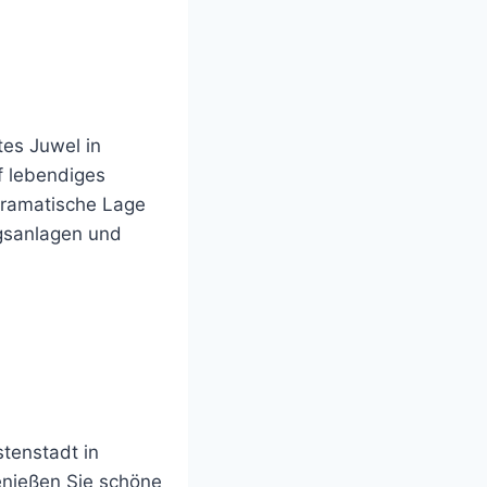
es Juwel in
f lebendiges
dramatische Lage
gsanlagen und
tenstadt in
enießen Sie schöne