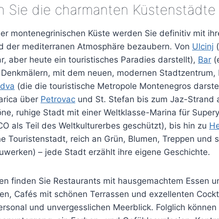
 Sie die charmanten Küstenstädte
der montenegrinischen Küste werden Sie definitiv mit i
 und der mediterranen Atmosphäre bezaubern. Von
Ulcinj
(
r, aber heute ein touristisches Paradies darstellt),
Bar
(
n Denkmälern, mit dem neuen, modernen Stadtzentrum, 
dva
(die die touristische Metropole Montenegros darste
arica über
Petrovac
und St. Stefan bis zum Jaz-Strand 
ne, ruhige Stadt mit einer Weltklasse-Marina für Super
 als Teil des Weltkulturerbes geschützt), bis hin zu
He
he Touristenstadt, reich an Grün, Blumen, Treppen und
uwerken) – jede Stadt erzählt ihre eigene Geschichte.
hnen finden Sie Restaurants mit hausgemachtem Essen u
ten, Cafés mit schönen Terrassen und exzellenten Cockta
ersonal und unvergesslichen Meerblick. Folglich können