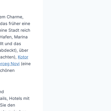
hrem Charme,
das früher eine
eine Stadt reich
Hafen, Marina
llt und das
abdeckt), über
yachten),
Kotor
rceg Novi
(eine
 schönen
nd
ils, Hotels mit
 Sie den