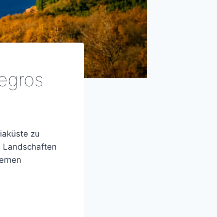
egros
iaküste zu
e Landschaften
ernen