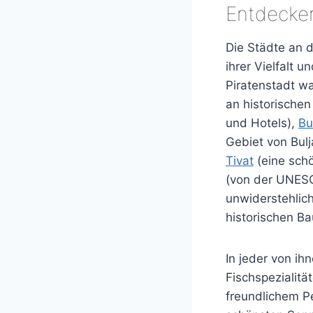
Entdecken
Die Städte an 
ihrer Vielfalt
Piratenstadt wa
an historische
und Hotels),
Bu
Gebiet von Bulj
Tivat
(eine schö
(von der UNESCO
unwiderstehlic
historischen Ba
In jeder von i
Fischspezialitä
freundlichem P