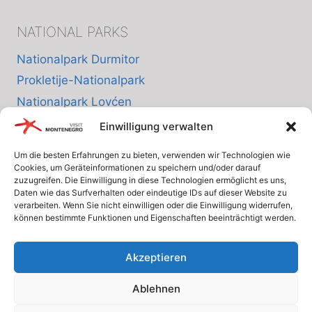
NATIONAL PARKS
Nationalpark Durmitor
Prokletije-Nationalpark
Nationalpark Lovćen
Nationalpark Skutarisee
Einwilligung verwalten
Nationalpark Biogradska Gora
Um die besten Erfahrungen zu bieten, verwenden wir Technologien wie
Cookies, um Geräteinformationen zu speichern und/oder darauf
zuzugreifen. Die Einwilligung in diese Technologien ermöglicht es uns,
INFO
Daten wie das Surfverhalten oder eindeutige IDs auf dieser Website zu
verarbeiten. Wenn Sie nicht einwilligen oder die Einwilligung widerrufen,
können bestimmte Funktionen und Eigenschaften beeinträchtigt werden.
Über uns
Datenschutzrichtlinie
Akzeptieren
Cookie-Richtlinie (EU)
Ablehnen
Allgemeine Geschäftsbedingungen