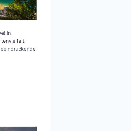
el in
envielfalt.
 beeindruckende