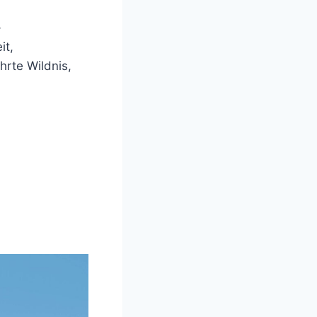
-
it,
rte Wildnis,