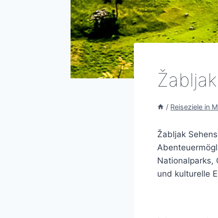
Žablja
/
Reiseziele in 
Žabljak Sehens
Abenteuermögli
Nationalparks,
und kulturelle 