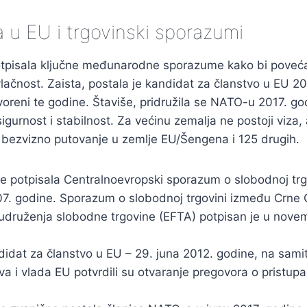
a u EU i trgovinski sporazumi
otpisala ključne međunarodne sporazume kako bi poveća
ačnost. Zaista, postala je kandidat za članstvo u EU 20
voreni te godine. Štaviše, pridružila se NATO-u 2017. go
igurnost i stabilnost. Za većinu zemalja ne postoji viza,
 bezvizno putovanje u zemlje EU/Šengena i 125 drugih.
je potpisala Centralnoevropski sporazum o slobodnoj tr
07. godine. Sporazum o slobodnoj trgovini između Crne G
udruženja slobodne trgovine (EFTA) potpisan je u nove
idat za članstvo u EU – 29. juna 2012. godine, na samit
va i vlada EU potvrdili su otvaranje pregovora o pristup