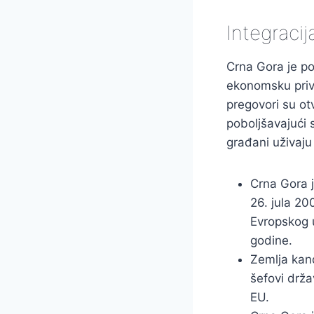
Integracij
Crna Gora je p
ekonomsku privl
pregovori su ot
poboljšavajući s
građani uživaju
Crna Gora 
26. jula 20
Evropskog 
godine.
Zemlja kand
šefovi drža
EU.