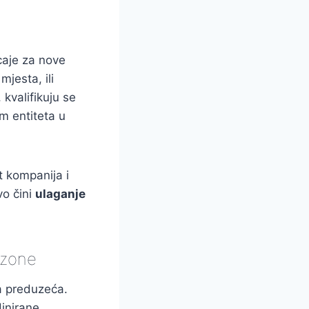
icaje za nove
mjesta, ili
kvalifikuju se
m entiteta u
t kompanija i
vo čini
ulaganje
 zone
a preduzeća.
inirane