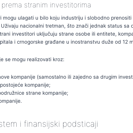
 prema stranim investitorima
ri mogu ulagati u bilo koju industriju i slobodno prenositi
t. Uživaju nacionalni tretman, što znači jednak status s
trani investitori uključuju strane osobe ili entitete, komp
itala i crnogorske građane u inostranstvu duže od 12 m
je se mogu realizovati kroz:
ove kompanije (samostalno ili zajedno sa drugim investi
 postojeće kompanije;
podružnice strane kompanije;
ompanije.
stem i finansijski podsticaji