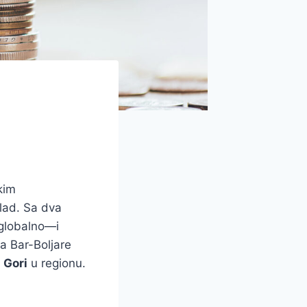
kim
klad. Sa dva
globalno—i
a Bar-Boljare
 Gori
u regionu.