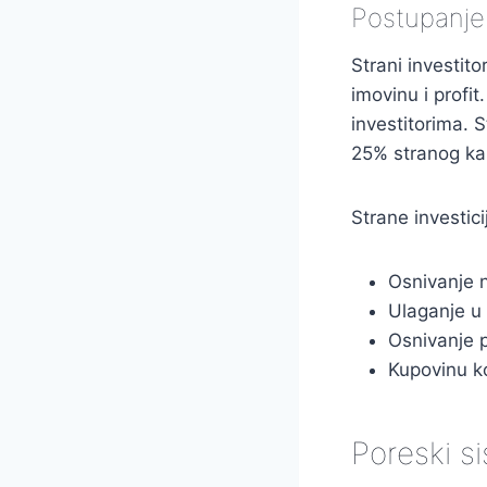
Postupanje
Strani investito
imovinu i profi
investitorima. S
25% stranog kap
Strane investici
Osnivanje n
Ulaganje u
Osnivanje 
Kupovinu k
Poreski si