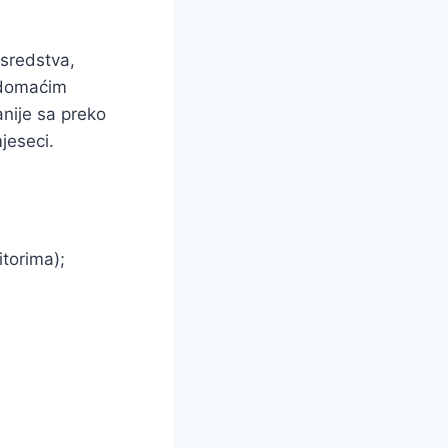
 sredstva,
a domaćim
anije sa preko
jeseci.
torima);