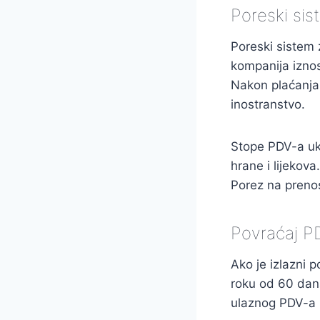
Poreski sis
Poreski sistem z
kompanija iznos
Nakon plaćanja
inostranstvo.
Stope PDV-a uk
hrane i lijekov
Porez na preno
Povraćaj P
Ako je izlazni p
roku od 60 dana
ulaznog PDV-a u