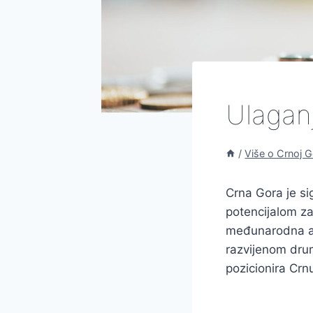
Ulagan
/
Više o Crnoj G
Crna Gora je si
potencijalom za 
međunarodna ae
razvijenom drum
pozicionira Cr