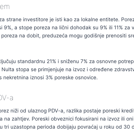
tem
a strane investitore je isti kao za lokalne entitete. Pore
i 9%, a stope poreza na lični dohodak su 9% ili 11% za v
 poreza na dobit, preduzeća mogu godišnje prenositi sr
ljučuju standardnu 21% i sniženu 7% za osnovne potrep
a. Nulta stopa se primjenjuje na izvoz i određene zdravstv
s nekretnina iznosi 3% poreske osnovice.
DV-a
orez niži od ulaznog PDV-a, razlika postaje poreski kredit
 na zahtjev. Poreski obveznici fokusirani na izvoz ili on
 tri uzastopna perioda dobijaju povraćaj u roku od 30 