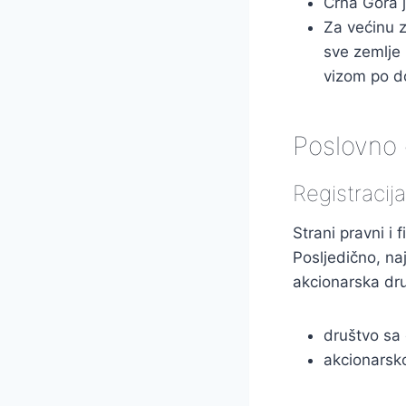
Crna Gora 
Za većinu z
sve zemlje 
vizom po d
Poslovno o
Registracij
Strani pravni i 
Posljedično, na
akcionarska dru
društvo sa
akcionarsk