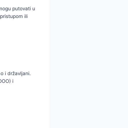
 mogu putovati u
ristupom ili
o i državljani.
DOO) i