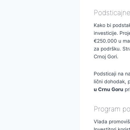
Podsticajn
Kako bi podsta
investicije. Pro
€250.000 u manj
za podršku. Str
Crnoj Gori.
Podsticaji na n
lični dohodak, 
u Crnu Goru
pr
Program po
Vlada promoviše
Investitori kor