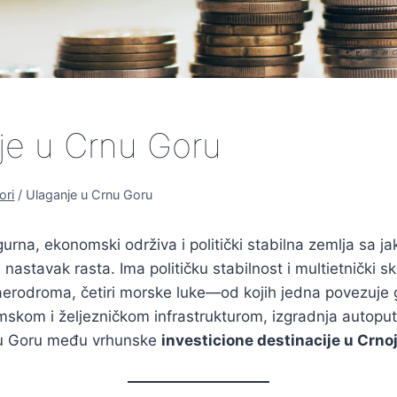
je u Crnu Goru
ori
/
Ulaganje u Crnu Goru
gurna, ekonomski održiva i politički stabilna zemlja sa ja
nastavak rasta. Ima političku stabilnost i multietnički s
rodroma, četiri morske luke—od kojih jedna povezuje 
skom i željezničkom infrastrukturom, izgradnja autoput
nu Goru među vrhunske
investicione destinacije u Crnoj