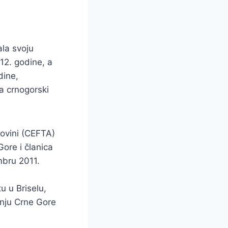
la svoju
12. godine, a
dine,
 a crnogorski
govini (CEFTA)
ore i članica
mbru 2011.
u u Briselu,
anju Crne Gore