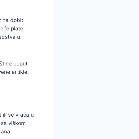
z na dobit
eće plate.
edstva u
štine poput
ene artikle.
 ili se vraća u
i sa viškom
dana.