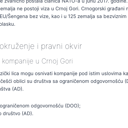
je zvanično postala članica NATO-a u junu 2017. godine.
emalja ne postoji viza u Crnoj Gori. Crnogorski građani
EU/Šengena bez vize, kao i u 125 zemalja sa bezviznim p
olasku.
kruženje i pravni okvir
a kompanije u Crnoj Gori
fizički lica mogu osnivati kompanije pod istim uslovima ka
jčešći oblici su društva sa ograničenom odgovornošću (
štva (AD).
 ograničenom odgovornošću (DOO);
o društvo (AD).