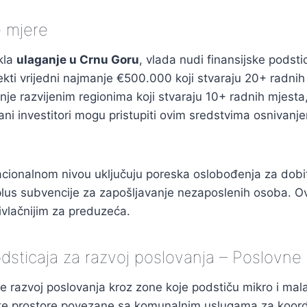
e mjere
kla
ulaganje u Crnu Goru
, vlada nudi finansijske podst
jekti vrijedni najmanje €500.000 koji stvaraju 20+ radnih 
e razvijenim regionima koji stvaraju 10+ radnih mjesta, 
ani investitori mogu pristupiti ovim sredstvima osnivanje
acionalnom nivou uključuju poreska oslobođenja za dobi
plus subvencije za zapošljavanje nezaposlenih osoba. O
ivlačnijim za preduzeća.
dsticaja za razvoj poslovanja – Poslovne
 razvoj poslovanja kroz zone koje podstiču mikro i mal
iste prostore povezane sa komunalnim uslugama za koord