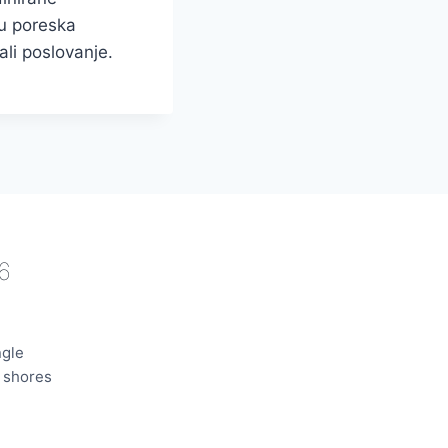
ju poreska
ali poslovanje.
6
ngle
e shores