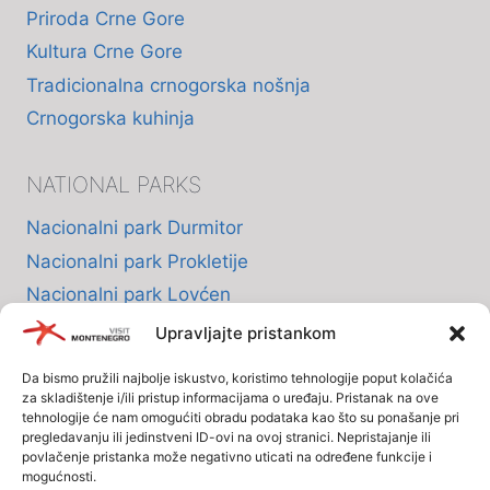
Priroda Crne Gore
Kultura Crne Gore
Tradicionalna crnogorska nošnja
Crnogorska kuhinja
NATIONAL PARKS
Nacionalni park Durmitor
Nacionalni park Prokletije
Nacionalni park Lovćen
Nacionalni park Skadarsko jezero
Upravljajte pristankom
Nacionalni park Biogradska Gora
Da bismo pružili najbolje iskustvo, koristimo tehnologije poput kolačića
za skladištenje i/ili pristup informacijama o uređaju. Pristanak na ove
tehnologije će nam omogućiti obradu podataka kao što su ponašanje pri
INFO
pregledavanju ili jedinstveni ID-ovi na ovoj stranici. Nepristajanje ili
povlačenje pristanka može negativno uticati na određene funkcije i
mogućnosti.