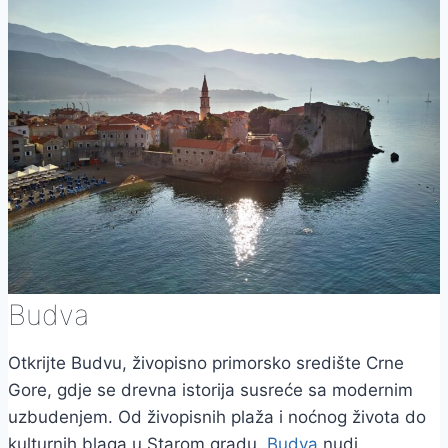
Budva
Otkrijte Budvu, živopisno primorsko središte Crne
Gore, gdje se drevna istorija susreće sa modernim
uzbudenjem. Od živopisnih plaža i noćnog života do
kulturnih blaga u Starom gradu,
Budva
nudi