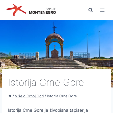
Preskoči
na
sadržaj
Istorija Crne Gore
/
Više o Crnoj Gori
/
Istorija Crne Gore
Istorija Crne Gore je živopisna tapiserija