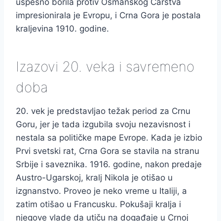
uspešno borila protiv Osmanskog Carstva
impresionirala je Evropu, i Crna Gora je postala
kraljevina 1910. godine.
Izazovi 20. veka i savremeno
doba
20. vek je predstavljao težak period za Crnu
Goru, jer je tada izgubila svoju nezavisnost i
nestala sa političke mape Evrope. Kada je izbio
Prvi svetski rat, Crna Gora se stavila na stranu
Srbije i saveznika. 1916. godine, nakon predaje
Austro-Ugarskoj, kralj Nikola je otišao u
izgnanstvo. Proveo je neko vreme u Italiji, a
zatim otišao u Francusku. Pokušaji kralja i
njegove vlade da utiču na događaje u Crnoj