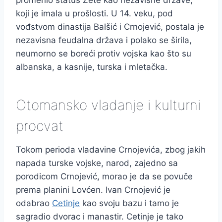
promenio status Zete kao nezavisne države,
koji je imala u prošlosti. U 14. veku, pod
vođstvom dinastija Balšić i Crnojević, postala je
nezavisna feudalna država i polako se širila,
neumorno se boreći protiv vojska kao što su
albanska, a kasnije, turska i mletačka.
Otomansko vladanje i kulturni
procvat
Tokom perioda vladavine Crnojevića, zbog jakih
napada turske vojske, narod, zajedno sa
porodicom Crnojević, morao je da se povuče
prema planini Lovćen. Ivan Crnojević je
odabrao
Cetinje
kao svoju bazu i tamo je
sagradio dvorac i manastir. Cetinje je tako