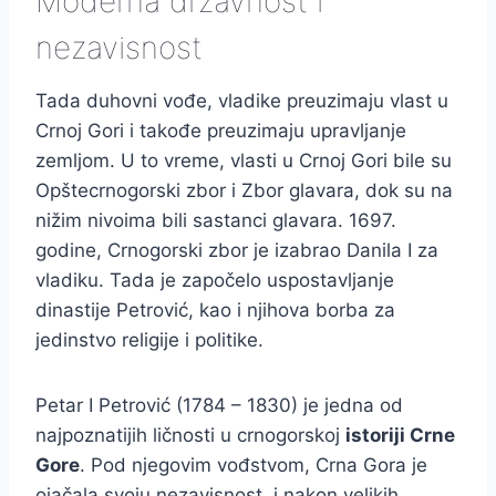
Moderna državnost i
nezavisnost
Tada duhovni vođe, vladike preuzimaju vlast u
Crnoj Gori i takođe preuzimaju upravljanje
zemljom. U to vreme, vlasti u Crnoj Gori bile su
Opštecrnogorski zbor i Zbor glavara, dok su na
nižim nivoima bili sastanci glavara. 1697.
godine, Crnogorski zbor je izabrao Danila I za
vladiku. Tada je započelo uspostavljanje
dinastije Petrović, kao i njihova borba za
jedinstvo religije i politike.
Petar I Petrović (1784 – 1830) je jedna od
najpoznatijih ličnosti u crnogorskoj
istoriji Crne
Gore
. Pod njegovim vođstvom, Crna Gora je
ojačala svoju nezavisnost, i nakon velikih