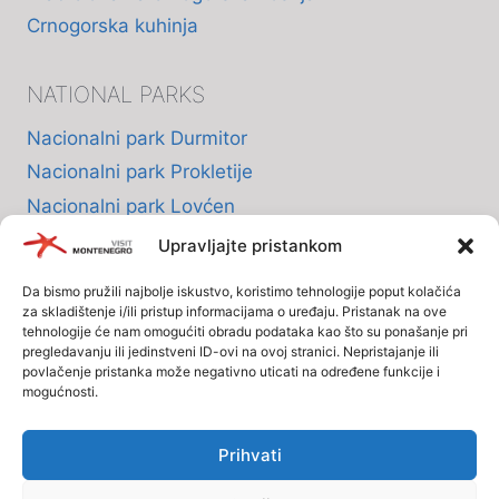
Crnogorska kuhinja
NATIONAL PARKS
Nacionalni park Durmitor
Nacionalni park Prokletije
Nacionalni park Lovćen
Nacionalni park Skadarsko jezero
Upravljajte pristankom
Nacionalni park Biogradska Gora
Da bismo pružili najbolje iskustvo, koristimo tehnologije poput kolačića
za skladištenje i/ili pristup informacijama o uređaju. Pristanak na ove
tehnologije će nam omogućiti obradu podataka kao što su ponašanje pri
INFO
pregledavanju ili jedinstveni ID-ovi na ovoj stranici. Nepristajanje ili
povlačenje pristanka može negativno uticati na određene funkcije i
mogućnosti.
O nama
Politika Privatnosti
Prihvati
Polisa o kolačićima