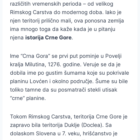
različitih vremenskih perioda – od velikog
Rimskog Carstva do modernog doba. Iako je
njen teritorij prilično mali, ova ponosna zemlja
ima mnogo toga da kaže kada je u pitanju
njena
istorija Crne Gore
.
Ime “Crna Gora” se prvi put pominje u Povelji
kralja Milutina, 1276. godine. Veruje se da je
dobila ime po gustim šumama koje su pokrivale
planinu Lovćen i okolno područje. Šume su bile
toliko tamne da su posmatrači stekli utisak
“crne” planine.
Tokom Rimskog Carstva, teritorija Crne Gore je
zapravo bila teritorija Duklje (Doclea). Sa
dolaskom Slovena u 7. veku, hrišćanstvo je