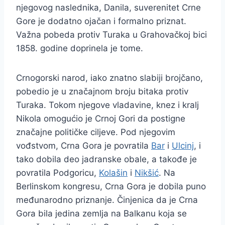
njegovog naslednika, Danila, suverenitet Crne
Gore je dodatno ojačan i formalno priznat.
Važna pobeda protiv Turaka u Grahovačkoj bici
1858. godine doprinela je tome.
Crnogorski narod, iako znatno slabiji brojčano,
pobedio je u značajnom broju bitaka protiv
Turaka. Tokom njegove vladavine, knez i kralj
Nikola omogućio je Crnoj Gori da postigne
značajne političke ciljeve. Pod njegovim
vođstvom, Crna Gora je povratila
Bar
i
Ulcinj
, i
tako dobila deo jadranske obale, a takođe je
povratila Podgoricu,
Kolašin
i
Nikšić
. Na
Berlinskom kongresu, Crna Gora je dobila puno
međunarodno priznanje. Činjenica da je Crna
Gora bila jedina zemlja na Balkanu koja se