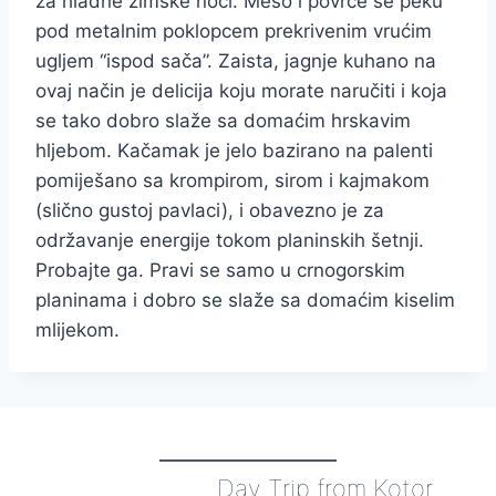
za hladne zimske noći. Meso i povrće se peku
pod metalnim poklopcem prekrivenim vrućim
ugljem “ispod sača”. Zaista, jagnje kuhano na
ovaj način je delicija koju morate naručiti i koja
se tako dobro slaže sa domaćim hrskavim
hljebom. Kačamak je jelo bazirano na palenti
pomiješano sa krompirom, sirom i kajmakom
(slično gustoj pavlaci), i obavezno je za
održavanje energije tokom planinskih šetnji.
Probajte ga. Pravi se samo u crnogorskim
planinama i dobro se slaže sa domaćim kiselim
mlijekom.
Day Trip from Kotor