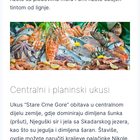
tintom od lignje.
Centralni i planinski ukusi
Ukus “Stare Crne Gore” obitava u centralnom
dijelu zemlje, gdje dominiraju dimljena šunka
(pršut), Njeguški sir i jela sa Skadarskog jezera,
kao što su jegulja i dimljena šaran. Štaviše,
ovdje možete naručiti kraljeve palačinke Nikole,