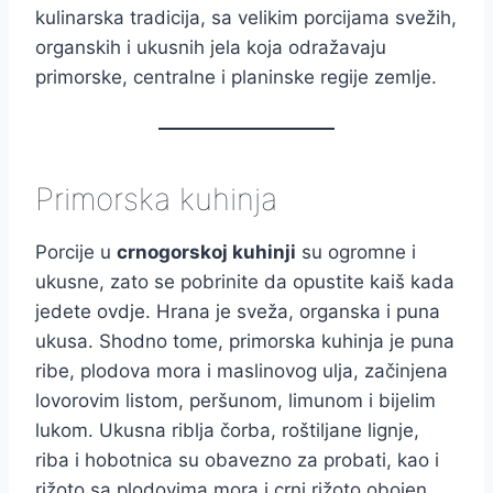
kulinarska tradicija, sa velikim porcijama svežih,
organskih i ukusnih jela koja odražavaju
primorske, centralne i planinske regije zemlje.
Primorska kuhinja
Porcije u
crnogorskoj kuhinji
su ogromne i
ukusne, zato se pobrinite da opustite kaiš kada
jedete ovdje. Hrana je sveža, organska i puna
ukusa. Shodno tome, primorska kuhinja je puna
ribe, plodova mora i maslinovog ulja, začinjena
lovorovim listom, peršunom, limunom i bijelim
lukom. Ukusna riblja čorba, roštiljane lignje,
riba i hobotnica su obavezno za probati, kao i
rižoto sa plodovima mora i crni rižoto obojen