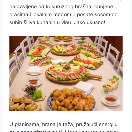
napravljene od kukuruznog brašna, punjene
orasima i lokalnim medom, i posute sosom od
suhih šljiva kuhanih u vinu. Jako ukusno!
U planinama, hrana je teža, pružajući energiju