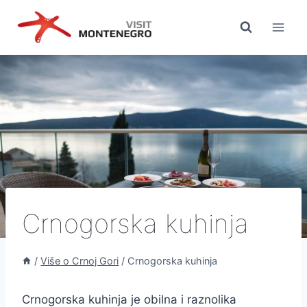
Preskoči
na
sadržaj
Crnogorska kuhinja
/
Više o Crnoj Gori
/
Crnogorska kuhinja
Crnogorska kuhinja je obilna i raznolika