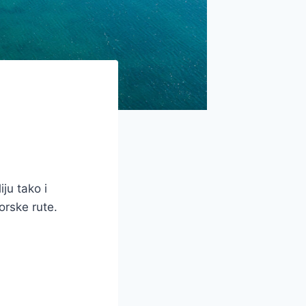
ju tako i
orske rute.