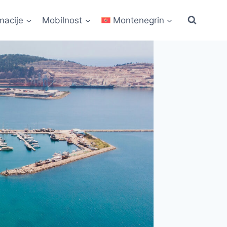
macije
Mobilnost
Montenegrin