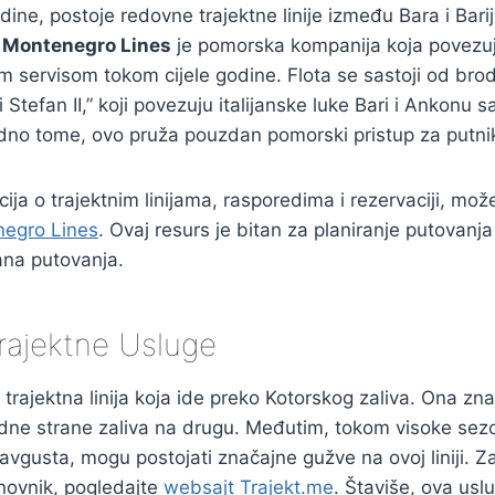
ine, postoje redovne trajektne linije između Bara i Barija
.
Montenegro Lines
je pomorska kompanija koja povezu
im servisom tokom cijele godine. Flota se sastoji od bro
ti Stefan II,” koji povezuju italijanske luke Bari i Ankonu
dno tome, ovo pruža pouzdan pomorski pristup za putnik
ija o trajektnim linijama, rasporedima i rezervaciji, može
egro Lines
. Ovaj resurs je bitan za planiranje putovanja
ana putovanja.
rajektne Usluge
a trajektna linija koja ide preko Kotorskog zaliva. Ona z
edne strane zaliva na drugu. Međutim, tokom visoke sez
 avgusta, mogu postojati značajne gužve na ovoj liniji. 
enovnik, pogledajte
websajt Trajekt.me
. Štaviše, ova uslu