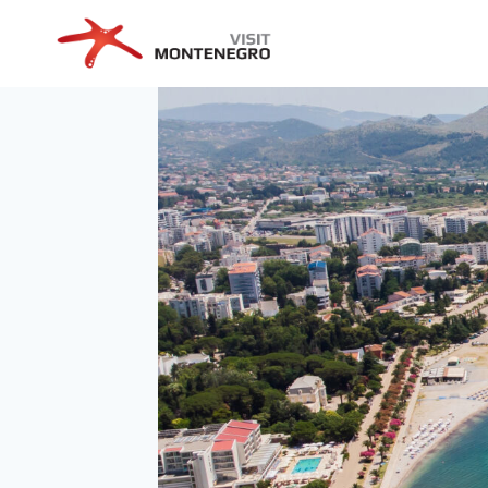
Preskoči
na
sadržaj