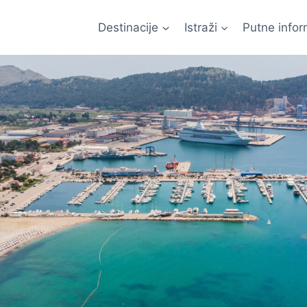
Destinacije
Istraži
Putne infor