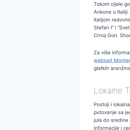
Tokom cijele god
Ankone u Italiji
Italijom redovn
Stefan I” i “Sve
Crnoj Gori. Sho
Za više informac
websajt Monten
glatkih aranžm
Lokalne T
Postoji i lokaln
putovanje sa j
jula do sredine
informacije i c