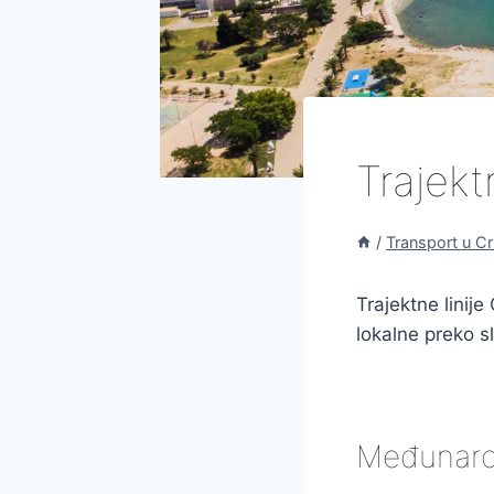
Trajekt
/
Transport u Cr
Trajektne linij
lokalne preko sl
Međunarod