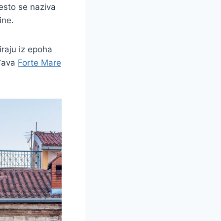
Često se naziva
ine.
raju iz epoha
rđava
Forte Mare