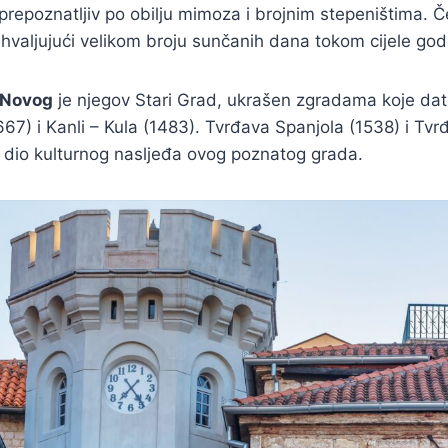
prepoznatljiv po obilju mimoza i brojnim stepeništima. 
ahvaljujući velikom broju sunčanih dana tokom cijele god
 Novog
je njegov Stari Grad, ukrašen zgradama koje dati
667) i Kanli – Kula (1483). Tvrđava Spanjola (1538) i Tv
 dio kulturnog nasljeđa ovog poznatog grada.