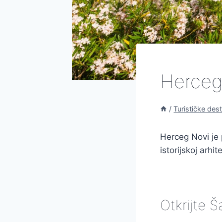
Herceg
/
Turističke dest
Herceg Novi je 
istorijskoj arhi
Otkrijte 