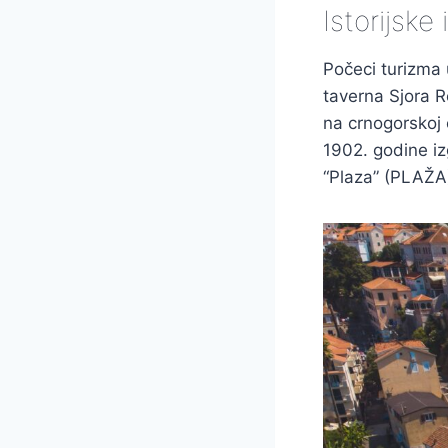
Istorijske
Počeci turizma
taverna Sjora R
na crnogorskoj 
1902. godine izg
“Plaza” (PLAŽA)