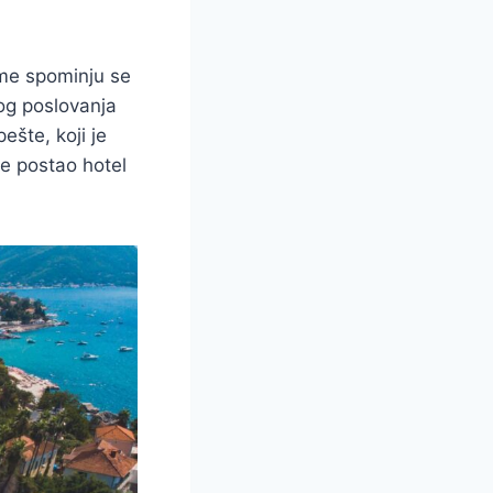
eme spominju se
kog poslovanja
šte, koji je
je postao hotel