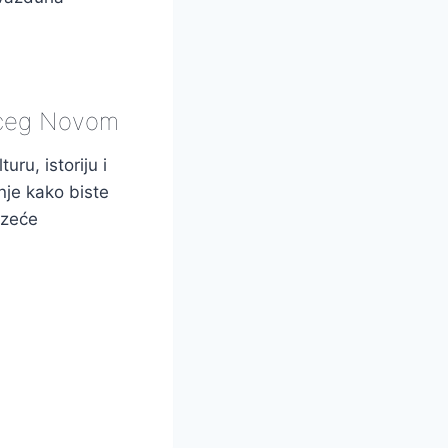
rceg Novom
uru, istoriju i
nje kako biste
azeće