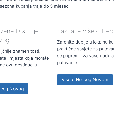
ezona kupanja traje do 5 mjeseci.
rivene Dragulje
Saznajte Više o He
vog
Zaronite dublje u lokalnu kult
praktične savjete za putova
nijčnije znamenitosti,
se pripremili za vaše nadol
itete i mjesta koja morate
putovanje.
čine ovu destinaciju
Više o Herceg Novom
erceg Novog