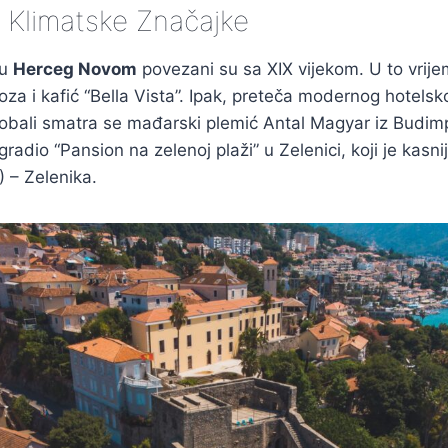
 i Klimatske Značajke
 u
Herceg Novom
povezani su sa XIX vijekom. U to vrij
oza i kafić “Bella Vista”. Ipak, preteča modernog hotels
obali smatra se mađarski plemić Antal Magyar iz Budimpe
radio “Pansion na zelenoj plaži” u Zelenici, koji je kasni
 – Zelenika.