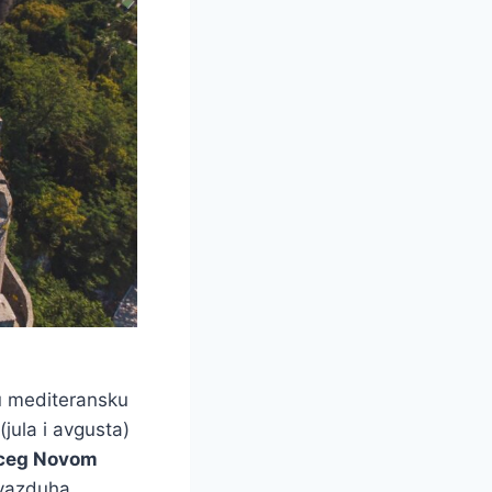
u mediteransku
(jula i avgusta)
ceg Novom
 vazduha