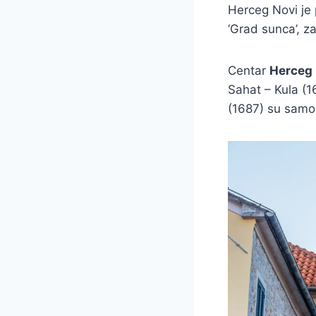
Herceg Novi je 
‘Grad sunca’, z
Centar
Herceg
Sahat – Kula (1
(1687) su samo