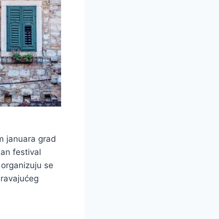
em januara grad
an festival
 organizuju se
aravajućeg