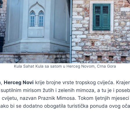
Kula Sahat Kula sa satom u Herceg Novom, Crna Gora
m,
Herceg Novi
krije brojne vrste tropskog cvijeća. Kraj
 suptilnim mirisom žutih i zelenih mimoza, a tu je i poseb
vijetu, nazvan Praznik Mimosa. Tokom ljetnjih mjeseci
i kako bi se dodatno obogatila turistička ponuda ovog oč