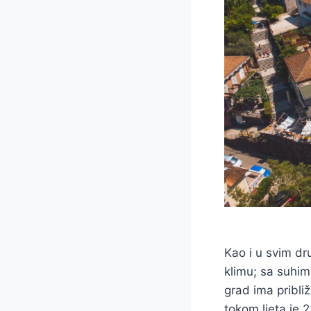
Kao i u svim d
klimu; sa suhim 
grad ima pribl
tokom ljeta je