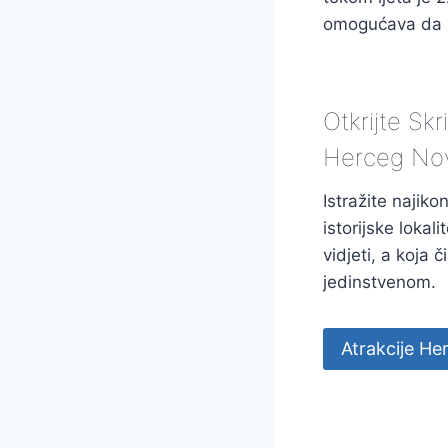
omogućava da s
Otkrijte Sk
Herceg No
Istražite najiko
istorijske lokal
vidjeti, a koja 
jedinstvenom.
Atrakcije H