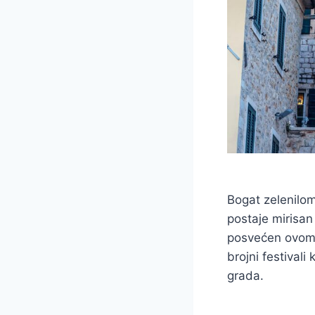
Bogat zelenilo
postaje mirisan
posvećen ovom c
brojni festival
grada.