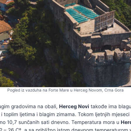
Pogled iz vazduha na Forte Mare u Herceg Novom, Crna Gora
rugim gradovima na obali,
Herceg Novi
takođe ima blag
i toplim ljetima i blagim zimama. Tokom ljetnjih mjeseci 
ižno 10,7 sunčanih sati dnevno. Temperatura mora u
Her
 22 – 26 Cº, a sa približno istom dnevnom temperaturom