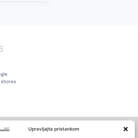
6
ngle
e shores
Upravljajte pristankom
INFO