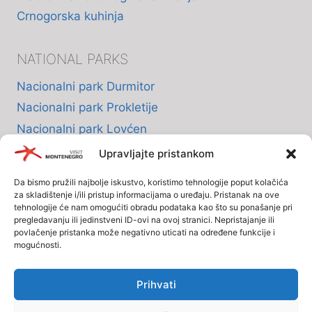
Crnogorska kuhinja
NATIONAL PARKS
Nacionalni park Durmitor
Nacionalni park Prokletije
Nacionalni park Lovćen
Nacionalni park Skadarsko jezero
Upravljajte pristankom
Nacionalni park Biogradska Gora
Da bismo pružili najbolje iskustvo, koristimo tehnologije poput kolačića
za skladištenje i/ili pristup informacijama o uređaju. Pristanak na ove
tehnologije će nam omogućiti obradu podataka kao što su ponašanje pri
INFO
pregledavanju ili jedinstveni ID-ovi na ovoj stranici. Nepristajanje ili
povlačenje pristanka može negativno uticati na određene funkcije i
mogućnosti.
O nama
Politika Privatnosti
Prihvati
Polisa o kolačićima