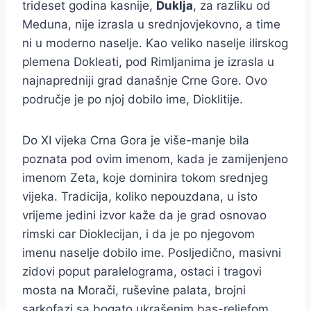
trideset godina kasnije,
Duklja
, za razliku od
Meduna, nije izrasla u srednjovjekovno, a time
ni u moderno naselje. Kao veliko naselje ilirskog
plemena Dokleati, pod Rimljanima je izrasla u
najnapredniji grad današnje Crne Gore. Ovo
područje je po njoj dobilo ime, Dioklitije.
Do XI vijeka Crna Gora je više-manje bila
poznata pod ovim imenom, kada je zamijenjeno
imenom Zeta, koje dominira tokom srednjeg
vijeka. Tradicija, koliko nepouzdana, u isto
vrijeme jedini izvor kaže da je grad osnovao
rimski car Dioklecijan, i da je po njegovom
imenu naselje dobilo ime. Posljedično, masivni
zidovi poput paralelograma, ostaci i tragovi
mosta na Morači, ruševine palata, brojni
sarkofazi sa bogato ukrašenim bas-reljefom,