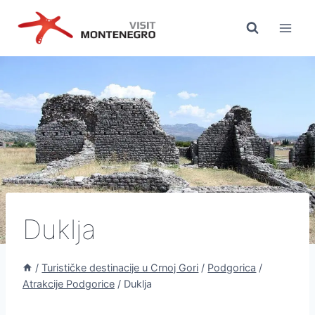
Preskoči
na
sadržaj
Duklja
/
Turističke destinacije u Crnoj Gori
/
Podgorica
/
Atrakcije Podgorice
/
Duklja