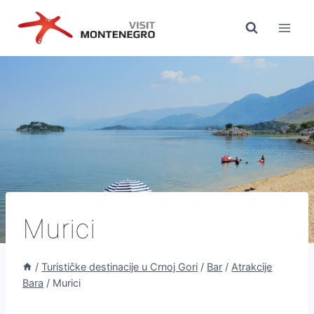
Preskoči
na
sadržaj
Murici
/
Turističke destinacije u Crnoj Gori
/
Bar
/
Atrakcije
Bara
/
Murici