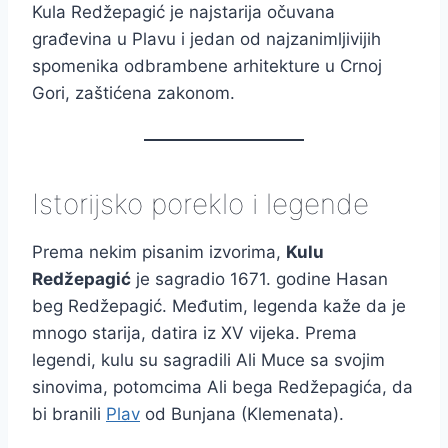
Kula Redžepagić je najstarija očuvana
građevina u Plavu i jedan od najzanimljivijih
spomenika odbrambene arhitekture u Crnoj
Gori, zaštićena zakonom.
Istorijsko poreklo i legende
Prema nekim pisanim izvorima,
Kulu
Redžepagić
je sagradio 1671. godine Hasan
beg Redžepagić. Međutim, legenda kaže da je
mnogo starija, datira iz XV vijeka. Prema
legendi, kulu su sagradili Ali Muce sa svojim
sinovima, potomcima Ali bega Redžepagića, da
bi branili
Plav
od Bunjana (Klemenata).