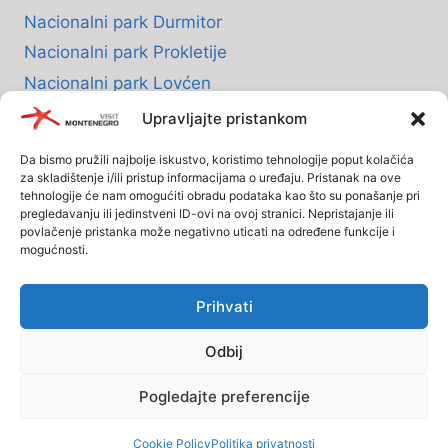
Nacionalni park Durmitor
Nacionalni park Prokletije
Nacionalni park Lovćen
Nacionalni park Skadarsko jezero
Upravljajte pristankom
Nacionalni park Biogradska Gora
Da bismo pružili najbolje iskustvo, koristimo tehnologije poput kolačića
za skladištenje i/ili pristup informacijama o uređaju. Pristanak na ove
tehnologije će nam omogućiti obradu podataka kao što su ponašanje pri
INFO
pregledavanju ili jedinstveni ID-ovi na ovoj stranici. Nepristajanje ili
povlačenje pristanka može negativno uticati na određene funkcije i
mogućnosti.
O nama
Politika Privatnosti
Prihvati
Polisa o kolačićima
Odbij
Uslovi i odredbe
Pogledajte preferencije
© Od 2005. Visit-Montenegro.com. Sva prava zadržana.
Cookie Policy
Politika privatnosti