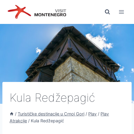
Preskoči
na
sadržaj
Kula Redžepagić
/
Turističke destinacije u Crnoj Gori
/
Plav
/
Plav
Atrakcije
/
Kula Redžepagić