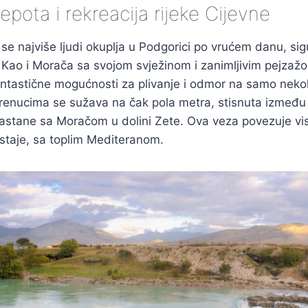
jepota i rekreacija rijeke Cijevne
 se najviše ljudi okuplja u Podgorici po vrućem danu, sigu
. Kao i Morača sa svojom svježinom i zanimljivim pejzaž
ntastične mogućnosti za plivanje i odmor na samo nekol
trenucima se sužava na čak pola metra, stisnuta između d
sastane sa Moračom u dolini Zete. Ova veza povezuje v
staje, sa toplim Mediteranom.