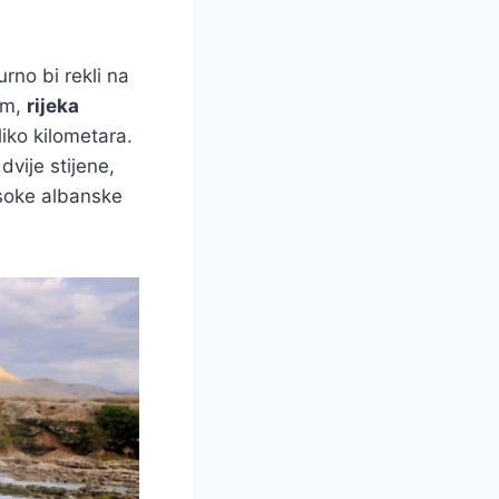
rno bi rekli na
om,
rijeka
iko kilometara.
vije stijene,
isoke albanske