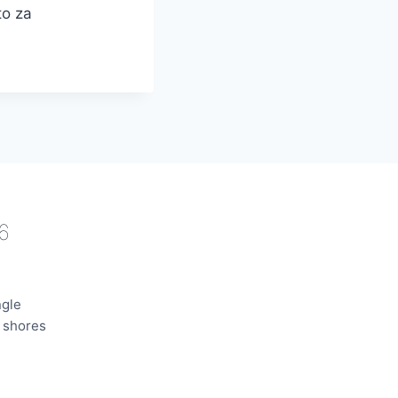
to za
6
ngle
e shores