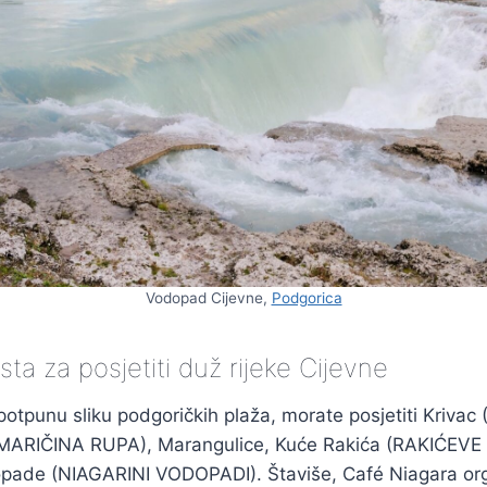
Vodopad Cijevne,
Podgorica
sta za posjetiti duž rijeke Cijevne
 potpunu sliku podgoričkih plaža, morate posjetiti Krivac
(MARIČINA RUPA), Marangulice, Kuće Rakića (RAKIĆEVE
opade (NIAGARINI VODOPADI). Štaviše, Café Niagara org