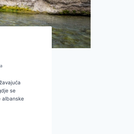
na
ežavajuća
gdje se
e albanske