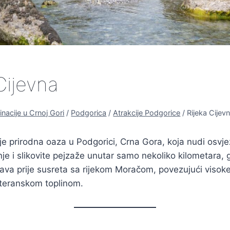
Cijevna
inacije u Crnoj Gori
/
Podgorica
/
Atrakcije Podgorice
/
Rijeka Cijev
je prirodna oaza u Podgorici, Crna Gora, koja nudi osvj
nje i slikovite pejzaže unutar samo nekoliko kilometara, 
ava prije susreta sa rijekom Moračom, povezujući visok
teranskom toplinom.