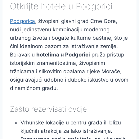
Otkrijte hotele u Podgorici
Podgorica
, živopisni glavni grad Crne Gore,
nudi jedinstvenu kombinaciju modernog
urbanog života i bogate kulturne baštine, što je
čini idealnom bazom za istraživanje zemlje.
Boravak u
hotelima u Podgorici
pruža pristup
istorijskim znamenitostima, živopisnim
tržnicama i slikovitim obalama rijeke Morače,
osiguravajući udobno i duboko iskustvo u ovom
dinamičnom gradu.
Zašto rezervisati ovdje
Vrhunske lokacije u centru grada ili blizu
ključnih atrakcija za lako istraživanje.