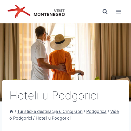
Preskoči
na
sadržaj
Hoteli u Podgorici
/
Turističke destinacije u Crnoj Gori
/
Podgorica
/
Više
o Podgorici
/
Hoteli u Podgorici