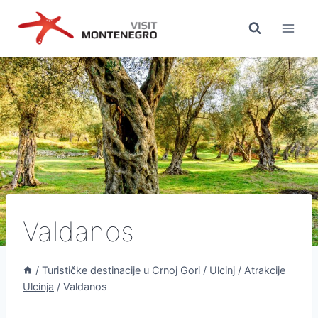
Preskoči
na
sadržaj
Valdanos
/
Turističke destinacije u Crnoj Gori
/
Ulcinj
/
Atrakcije
Ulcinja
/
Valdanos