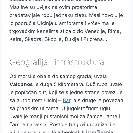
Masline su uvijek na ovim prostorima
predstavljale robu jednaku zlatu. Maslinovo ulje
iz područja Ulcinja u amforama i vrčevima je
trgovačkim kanalima stizalo do Venecije, Rima,
Kaira, Skadra, Skoplja, Duklje i Prizrena…
Geografija i infrastruktura
Od morske obale do samog grada, uvala
Valdanos
je duga 5 kilometara. Duž ruba uvale
je popločan put, koji se s jedne strane povezuje
sa autoputem Ulcinj –
Bar
, a s druge je povezan
sa gradskim ulicama. U jugoistočnom uglu
uvale je manji pristanišni mol za čamce, jahte i
čamce na vesla. Postoje tragovi urbanizacije,
ali do sada nije bilo arheoloških istraživanja.