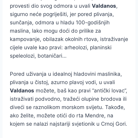
provesti dio svog odmora u uvali
Valdanos
,
sigurno neće pogriješiti, jer pored plivanja,
sunčanja, odmora u hladu 100-godišnjih
maslina, lako mogu doći do prilike za
kampovanje, obilazak okolnih rtova, istraživanje
cijele uvale kao pravi: arheolozi, planinski
speleolozi, botaničari…
Pored uživanja u idealnoj hladovini maslinika,
plivanja u čistoj, azurno plavoj vodi, u uvali
Valdanos
možete, baš kao pravi “antički lovac”,
istraživati podvodno, tražeći olupine brodova ili
diveći se raznolikom morskom svijetu. Takođe,
ako želite, možete otići do rta Mendre, na
kojem se nalazi najstariji svjetionik u Crnoj Gori.