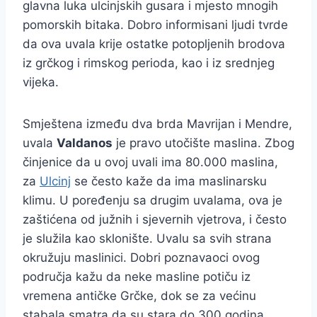
glavna luka ulcinjskih gusara i mjesto mnogih
pomorskih bitaka. Dobro informisani ljudi tvrde
da ova uvala krije ostatke potopljenih brodova
iz grčkog i rimskog perioda, kao i iz srednjeg
vijeka.
Smještena između dva brda Mavrijan i Mendre,
uvala
Valdanos
je pravo utočište maslina. Zbog
činjenice da u ovoj uvali ima 80.000 maslina,
za
Ulcinj
se često kaže da ima maslinarsku
klimu. U poređenju sa drugim uvalama, ova je
zaštićena od južnih i sjevernih vjetrova, i često
je služila kao sklonište. Uvalu sa svih strana
okružuju maslinici. Dobri poznavaoci ovog
područja kažu da neke masline potiču iz
vremena antičke Grčke, dok se za većinu
stabala smatra da su stara do 300 godina.