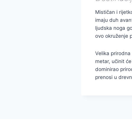
Mističan i rijet
imaju duh avantu
ljudska noga go
ovo okruženje p
Velika prirodna 
metar, učinit će
dominirao prir
prenosi u drevni