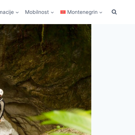
macije
Mobilnost
Montenegrin