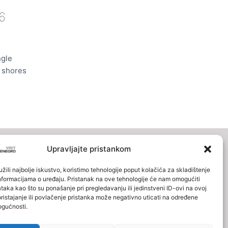
6
ngle
e shores
Upravljajte pristankom
INFO
žili najbolje iskustvo, koristimo tehnologije poput kolačića za skladištenje
p informacijama o uređaju. Pristanak na ove tehnologije će nam omogućiti
O nama
aka kao što su ponašanje pri pregledavanju ili jedinstveni ID-ovi na ovoj
pristajanje ili povlačenje pristanka može negativno uticati na određene
Politika Privatnosti
ogućnosti.
Polisa o kolačićima
o jezero