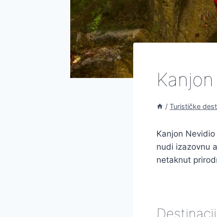
Kanjon
/
Turističke dest
Kanjon Nevidio j
nudi izazovnu a
netaknut prirodn
Destinacij