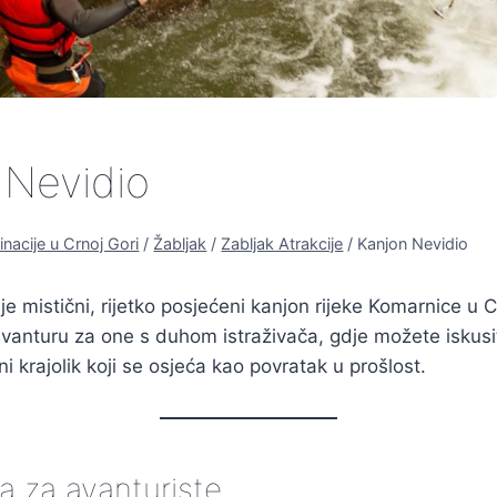
 Nevidio
inacije u Crnoj Gori
/
Žabljak
/
Zabljak Atrakcije
/
Kanjon Nevidio
e mistični, rijetko posjećeni kanjon rijeke Komarnice u Cr
vanturu za one s duhom istraživača, gdje možete iskusiti 
i krajolik koji se osjeća kao povratak u prošlost.
a za avanturiste