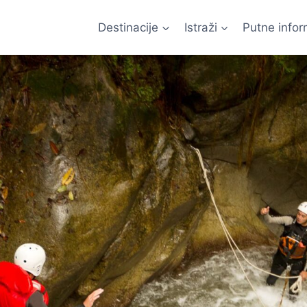
Destinacije
Istraži
Putne infor