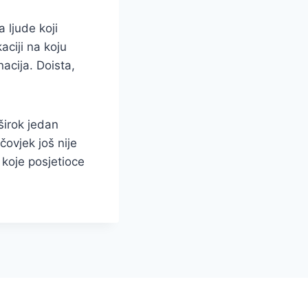
 ljude koji
aciji na koju
acija. Doista,
širok jedan
čovjek još nije
koje posjetioce