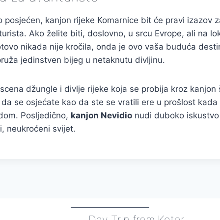
ko posjećen, kanjon rijeke Komarnice bit će pravi izazov za
rista. Ako želite biti, doslovno, u srcu Evrope, ali na lok
tovo nikada nije kročila, onda je ovo vaša buduća destin
ruža jedinstven bijeg u netaknutu divljinu.
scena džungle i divlje rijeke koja se probija kroz kanjon 
 da se osjećate kao da ste se vratili ere u prošlost kada 
odom. Posljedično,
kanjon Nevidio
nudi duboko iskustvo 
, neukroćeni svijet.
Day Trip from Kotor