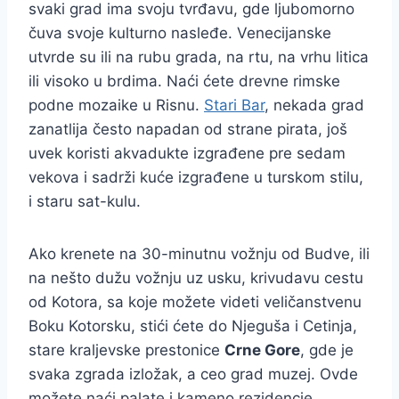
svaki grad ima svoju tvrđavu, gde ljubomorno
čuva svoje kulturno nasleđe. Venecijanske
utvrde su ili na rubu grada, na rtu, na vrhu litica
ili visoko u brdima. Naći ćete drevne rimske
podne mozaike u Risnu.
Stari Bar
, nekada grad
zanatlija često napadan od strane pirata, još
uvek koristi akvadukte izgrađene pre sedam
vekova i sadrži kuće izgrađene u turskom stilu,
i staru sat-kulu.
Ako krenete na 30-minutnu vožnju od Budve, ili
na nešto dužu vožnju uz usku, krivudavu cestu
od Kotora, sa koje možete videti veličanstvenu
Boku Kotorsku, stići ćete do Njeguša i Cetinja,
stare kraljevske prestonice
Crne Gore
, gde je
svaka zgrada izložak, a ceo grad muzej. Ovde
možete naći palate i kameno rezidencje