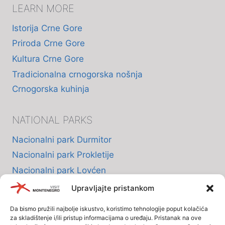
LEARN MORE
Istorija Crne Gore
Priroda Crne Gore
Kultura Crne Gore
Tradicionalna crnogorska nošnja
Crnogorska kuhinja
NATIONAL PARKS
Nacionalni park Durmitor
Nacionalni park Prokletije
Nacionalni park Lovćen
Nacionalni park Skadarsko jezero
Upravljajte pristankom
Nacionalni park Biogradska Gora
Da bismo pružili najbolje iskustvo, koristimo tehnologije poput kolačića
za skladištenje i/ili pristup informacijama o uređaju. Pristanak na ove