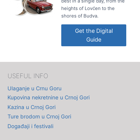
best in a single day, from the
heights of Lovćen to the
shores of Budva.
Get the Digital
Guide
USEFUL INFO
Ulaganje u Crnu Goru
Kupovina nekretnine u Crnoj Gori
Kazina u Crnoj Gori
Ture brodom u Crnoj Gori
Događaji i festivali