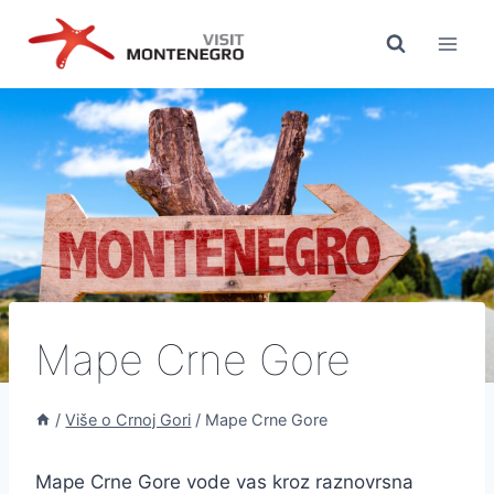
Preskoči
na
sadržaj
Mape Crne Gore
/
Više o Crnoj Gori
/
Mape Crne Gore
Mape Crne Gore vode vas kroz raznovrsna