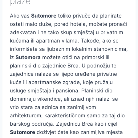
plaže
Ako vas
Sutomore
toliko privuče da planirate
ostati malo duže, pored hotela, možete pronaći
adekvatan i ne tako skup smještaj u privatnim
kućama ili apartman vilama. Takođe, ako se
informišete sa ljubaznim lokalnim stanovnicima,
iz
Sutomora
možete otići na primorski ili
planinski dio zajednice Brca. U podnožju te
zajednice nalaze se lijepo uređene privatne
kuće ili apartmanske zgrade, koje pružaju
usluge smještaja i pansiona. Planinski dio
dominiraju vikendice, ali iznad njih nalazi se
vrlo stara zajednica sa zanimljivom
arhitekturom, karakterističnom samo za taj dio
barskog područja. Zajednicu Brca kao i cijeli
Sutomore
doživjet ćete kao zanimljiva mjesta