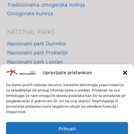
Tradicionalna crnogorska nošnja
Crnogorska kuhinja
NATIONAL PARKS
Nacionalni park Durmitor
Nacionalni park Prokletije
Nacionalni park Lovćen
Nacionalni park Skadarsko jezero
Upravljajte pristankom
Nacionalni park Biogradska Gora
Da bismo pružili najbolje iskustvo, koristimo tehnologije poput kolačića
za skladištenje i/ili pristup informacijama o uređaju. Pristanak na ove
tehnologije će nam omogućiti obradu podataka kao što su ponašanje pri
INFO
pregledavanju ili jedinstveni ID-ovi na ovoj stranici. Nepristajanje ili
povlačenje pristanka može negativno uticati na određene funkcije i
mogućnosti.
O nama
Politika Privatnosti
Prihvati