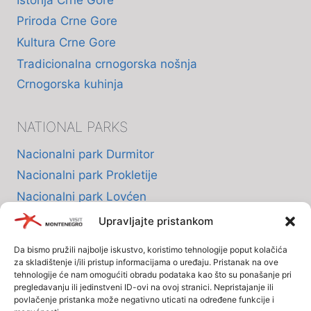
Istorija Crne Gore
Priroda Crne Gore
Kultura Crne Gore
Tradicionalna crnogorska nošnja
Crnogorska kuhinja
NATIONAL PARKS
Nacionalni park Durmitor
Nacionalni park Prokletije
Nacionalni park Lovćen
Nacionalni park Skadarsko jezero
Upravljajte pristankom
Nacionalni park Biogradska Gora
Da bismo pružili najbolje iskustvo, koristimo tehnologije poput kolačića
za skladištenje i/ili pristup informacijama o uređaju. Pristanak na ove
tehnologije će nam omogućiti obradu podataka kao što su ponašanje pri
INFO
pregledavanju ili jedinstveni ID-ovi na ovoj stranici. Nepristajanje ili
povlačenje pristanka može negativno uticati na određene funkcije i