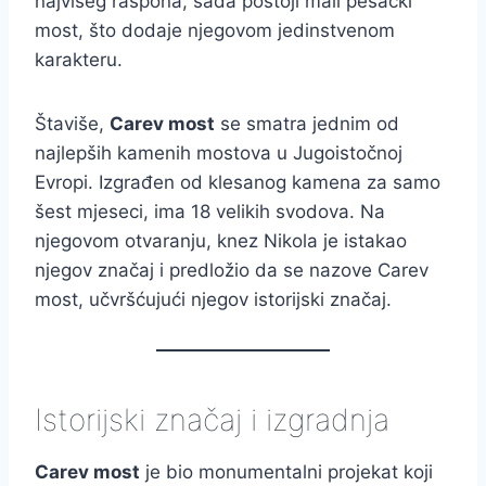
najvišeg raspona, sada postoji mali pešački
most, što dodaje njegovom jedinstvenom
karakteru.
Štaviše,
Carev most
se smatra jednim od
najlepših kamenih mostova u Jugoistočnoj
Evropi. Izgrađen od klesanog kamena za samo
šest mjeseci, ima 18 velikih svodova. Na
njegovom otvaranju, knez Nikola je istakao
njegov značaj i predložio da se nazove Carev
most, učvršćujući njegov istorijski značaj.
Istorijski značaj i izgradnja
Carev most
je bio monumentalni projekat koji