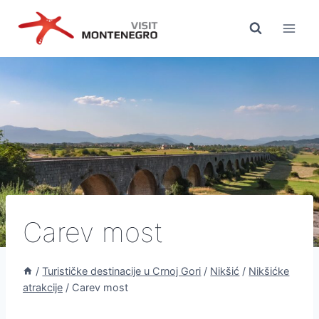
Preskoči
na
sadržaj
Carev most
/
Turističke destinacije u Crnoj Gori
/
Nikšić
/
Nikšićke
atrakcije
/
Carev most