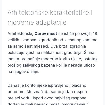
Arhitektonske karakteristike i
moderne adaptacije
Arhitektonski,
Carev most
se ističe po svojih 18
velikih svodova izgrađenih od klesanog kamena
za samo šest mjeseci. Ova brza izgradnja
pokazuje vještinu i efikasnost graditelja. Širina
mosta premašuje moderno korito rijeke, ostatak
prošlog zalivskog bazena koji je nekada uticao
na njegov dizajn.
Danas je korito rijeke ispravljeno i ojačano
betonom, što znači da samo jedan raspon
prelazi vodu. Ispod ovog najvišeg raspona,
dodan je mali pešački most, omogućavajući