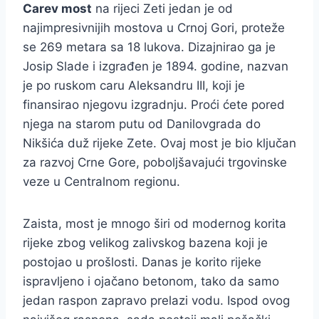
Carev most
na rijeci Zeti jedan je od
najimpresivnijih mostova u Crnoj Gori, proteže
se 269 metara sa 18 lukova. Dizajnirao ga je
Josip Slade i izgrađen je 1894. godine, nazvan
je po ruskom caru Aleksandru III, koji je
finansirao njegovu izgradnju. Proći ćete pored
njega na starom putu od Danilovgrada do
Nikšića duž rijeke Zete. Ovaj most je bio ključan
za razvoj Crne Gore, poboljšavajući trgovinske
veze u Centralnom regionu.
Zaista, most je mnogo širi od modernog korita
rijeke zbog velikog zalivskog bazena koji je
postojao u prošlosti. Danas je korito rijeke
ispravljeno i ojačano betonom, tako da samo
jedan raspon zapravo prelazi vodu. Ispod ovog