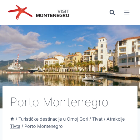
Preskoči
na
sadržaj
Porto Montenegro
/
Turističke destinacije u Crnoj Gori
/
Tivat
/
Atrakcije
Tivta
/
Porto Montenegro