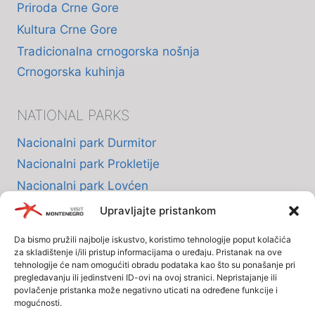
Priroda Crne Gore
Kultura Crne Gore
Tradicionalna crnogorska nošnja
Crnogorska kuhinja
NATIONAL PARKS
Nacionalni park Durmitor
Nacionalni park Prokletije
Nacionalni park Lovćen
Nacionalni park Skadarsko jezero
Upravljajte pristankom
Nacionalni park Biogradska Gora
Da bismo pružili najbolje iskustvo, koristimo tehnologije poput kolačića
za skladištenje i/ili pristup informacijama o uređaju. Pristanak na ove
tehnologije će nam omogućiti obradu podataka kao što su ponašanje pri
INFO
pregledavanju ili jedinstveni ID-ovi na ovoj stranici. Nepristajanje ili
povlačenje pristanka može negativno uticati na određene funkcije i
mogućnosti.