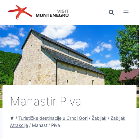
Preskoči
na
sadržaj
Manastir Piva
/
Turističke destinacije u Crnoj Gori
/
Žabljak
/
Zabljak
Atrakcije
/
Manastir Piva