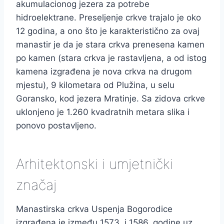
akumulacionog jezera za potrebe
hidroelektrane. Preseljenje crkve trajalo je oko
12 godina, a ono što je karakteristično za ovaj
manastir je da je stara crkva prenesena kamen
po kamen (stara crkva je rastavljena, a od istog
kamena izgrađena je nova crkva na drugom
mjestu), 9 kilometara od Plužina, u selu
Goransko, kod jezera Mratinje. Sa zidova crkve
uklonjeno je 1.260 kvadratnih metara slika i
ponovo postavljeno.
Arhitektonski i umjetnički
značaj
Manastirska crkva Uspenja Bogorodice
izgrađena je između 1573. i 1586. godine uz