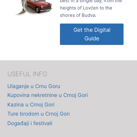
best in a single day, from the
heights of Lovćen to the
shores of Budva.
Get the Digital
Guide
USEFUL INFO
Ulaganje u Crnu Goru
Kupovina nekretnine u Crnoj Gori
Kazina u Crnoj Gori
Ture brodom u Crnoj Gori
Događaji i festivali