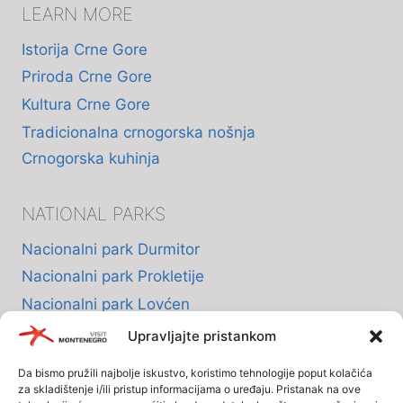
LEARN MORE
Istorija Crne Gore
Priroda Crne Gore
Kultura Crne Gore
Tradicionalna crnogorska nošnja
Crnogorska kuhinja
NATIONAL PARKS
Nacionalni park Durmitor
Nacionalni park Prokletije
Nacionalni park Lovćen
Nacionalni park Skadarsko jezero
Upravljajte pristankom
Nacionalni park Biogradska Gora
Da bismo pružili najbolje iskustvo, koristimo tehnologije poput kolačića
za skladištenje i/ili pristup informacijama o uređaju. Pristanak na ove