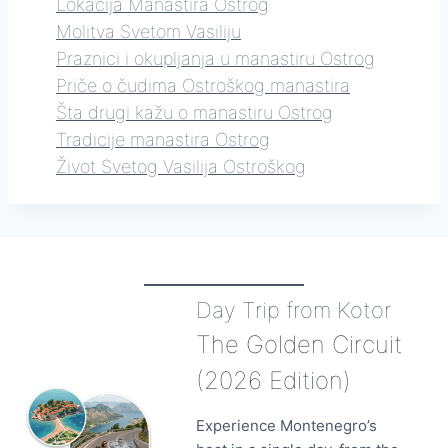
Lokacija Manastira Ostrog
Molitva Svetom Vasiliju
Praznici i okupljanja u manastiru Ostrog
Priče o čudima Ostroškog manastira
Šta drugi kažu o manastiru Ostrog
Tradicije manastira Ostrog
Život Svetog Vasilija Ostroškog
Day Trip from Kotor
The Golden Circuit
(2026 Edition)
Experience Montenegro’s