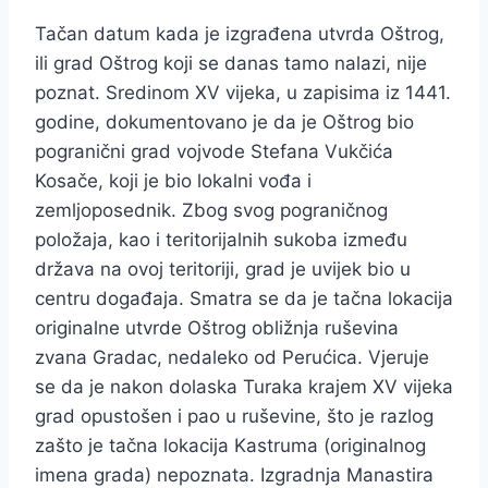
Tačan datum kada je izgrađena utvrda Oštrog,
ili grad Oštrog koji se danas tamo nalazi, nije
poznat. Sredinom XV vijeka, u zapisima iz 1441.
godine, dokumentovano je da je Oštrog bio
pogranični grad vojvode Stefana Vukčića
Kosače, koji je bio lokalni vođa i
zemljoposednik. Zbog svog pograničnog
položaja, kao i teritorijalnih sukoba između
država na ovoj teritoriji, grad je uvijek bio u
centru događaja. Smatra se da je tačna lokacija
originalne utvrde Oštrog obližnja ruševina
zvana Gradac, nedaleko od Perućica. Vjeruje
se da je nakon dolaska Turaka krajem XV vijeka
grad opustošen i pao u ruševine, što je razlog
zašto je tačna lokacija Kastruma (originalnog
imena grada) nepoznata. Izgradnja Manastira