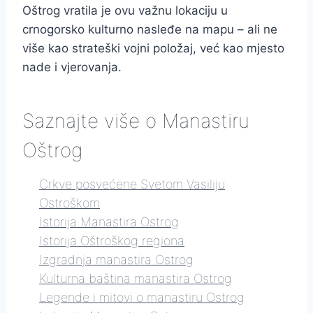
Oštrog vratila je ovu važnu lokaciju u
crnogorsko kulturno nasleđe na mapu – ali ne
više kao strateški vojni položaj, već kao mjesto
nade i vjerovanja.
Saznajte više o Manastiru
Oštrog
Crkve posvećene Svetom Vasiliju
Ostroškom
Istorija Manastira Ostrog
Istorija Oštroškog regiona
Izgradnja manastira Ostrog
Kulturna baština manastira Ostrog
Legende i mitovi o manastiru Ostrog