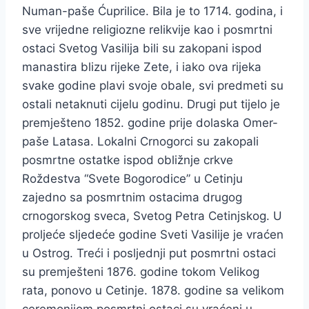
Numan-paše Ćuprilice. Bila je to 1714. godina, i
sve vrijedne religiozne relikvije kao i posmrtni
ostaci Svetog Vasilija bili su zakopani ispod
manastira blizu rijeke Zete, i iako ova rijeka
svake godine plavi svoje obale, svi predmeti su
ostali netaknuti cijelu godinu. Drugi put tijelo je
premješteno 1852. godine prije dolaska Omer-
paše Latasa. Lokalni Crnogorci su zakopali
posmrtne ostatke ispod obližnje crkve
Roždestva “Svete Bogorodice” u Cetinju
zajedno sa posmrtnim ostacima drugog
crnogorskog sveca, Svetog Petra Cetinjskog. U
proljeće sljedeće godine Sveti Vasilije je vraćen
u Ostrog. Treći i posljednji put posmrtni ostaci
su premješteni 1876. godine tokom Velikog
rata, ponovo u Cetinje. 1878. godine sa velikom