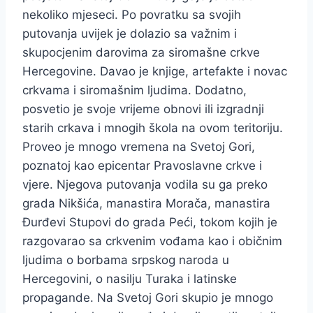
nekoliko mjeseci. Po povratku sa svojih
putovanja uvijek je dolazio sa važnim i
skupocjenim darovima za siromašne crkve
Hercegovine. Davao je knjige, artefakte i novac
crkvama i siromašnim ljudima. Dodatno,
posvetio je svoje vrijeme obnovi ili izgradnji
starih crkava i mnogih škola na ovom teritoriju.
Proveo je mnogo vremena na Svetoj Gori,
poznatoj kao epicentar Pravoslavne crkve i
vjere. Njegova putovanja vodila su ga preko
grada Nikšića, manastira Morača, manastira
Đurđevi Stupovi do grada Peći, tokom kojih je
razgovarao sa crkvenim vođama kao i običnim
ljudima o borbama srpskog naroda u
Hercegovini, o nasilju Turaka i latinske
propagande. Na Svetoj Gori skupio je mnogo