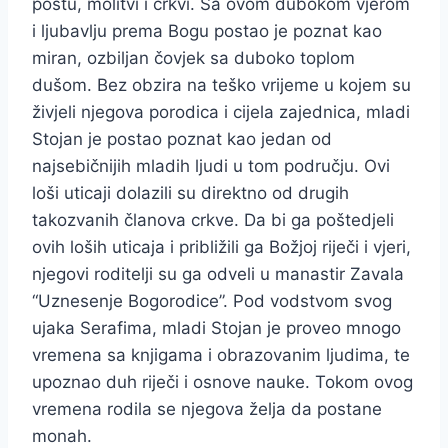
postu, molitvi i crkvi. Sa ovom dubokom vjerom
i ljubavlju prema Bogu postao je poznat kao
miran, ozbiljan čovjek sa duboko toplom
dušom. Bez obzira na teško vrijeme u kojem su
živjeli njegova porodica i cijela zajednica, mladi
Stojan je postao poznat kao jedan od
najsebičnijih mladih ljudi u tom području. Ovi
loši uticaji dolazili su direktno od drugih
takozvanih članova crkve. Da bi ga poštedjeli
ovih loših uticaja i približili ga Božjoj riječi i vjeri,
njegovi roditelji su ga odveli u manastir Zavala
“Uznesenje Bogorodice”. Pod vodstvom svog
ujaka Serafima, mladi Stojan je proveo mnogo
vremena sa knjigama i obrazovanim ljudima, te
upoznao duh riječi i osnove nauke. Tokom ovog
vremena rodila se njegova želja da postane
monah.