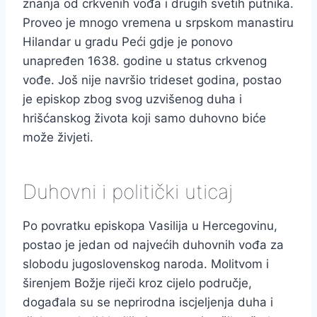
znanja od crkvenih vođa i drugih svetih putnika.
Proveo je mnogo vremena u srpskom manastiru
Hilandar u gradu Peći gdje je ponovo
unapređen 1638. godine u status crkvenog
vođe. Još nije navršio trideset godina, postao
je episkop zbog svog uzvišenog duha i
hrišćanskog života koji samo duhovno biće
može živjeti.
Duhovni i politički uticaj
Po povratku episkopa Vasilija u Hercegovinu,
postao je jedan od najvećih duhovnih vođa za
slobodu jugoslovenskog naroda. Molitvom i
širenjem Božje riječi kroz cijelo područje,
događala su se neprirodna iscjeljenja duha i