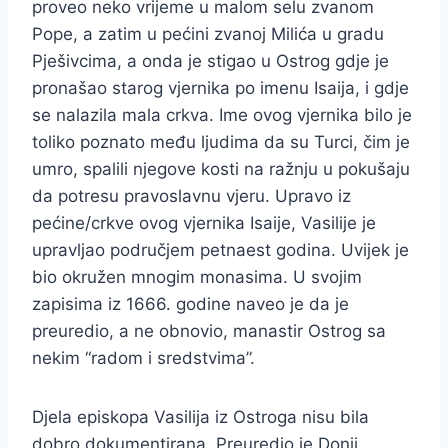
proveo neko vrijeme u malom selu zvanom
Pope, a zatim u pećini zvanoj Milića u gradu
Pješivcima, a onda je stigao u Ostrog gdje je
pronašao starog vjernika po imenu Isaija, i gdje
se nalazila mala crkva. Ime ovog vjernika bilo je
toliko poznato među ljudima da su Turci, čim je
umro, spalili njegove kosti na ražnju u pokušaju
da potresu pravoslavnu vjeru. Upravo iz
pećine/crkve ovog vjernika Isaije, Vasilije je
upravljao područjem petnaest godina. Uvijek je
bio okružen mnogim monasima. U svojim
zapisima iz 1666. godine naveo je da je
preuredio, a ne obnovio, manastir Ostrog sa
nekim “radom i sredstvima”.
Djela episkopa Vasilija iz Ostroga nisu bila
dobro dokumentirana. Preuredio je Donji