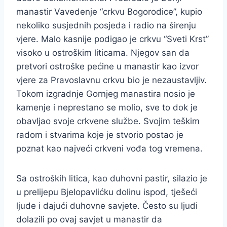
manastir Vavedenje “crkvu Bogorodice”, kupio
nekoliko susjednih posjeda i radio na širenju
vjere. Malo kasnije podigao je crkvu “Sveti Krst”
visoko u ostroškim liticama. Njegov san da
pretvori ostroške pećine u manastir kao izvor
vjere za Pravoslavnu crkvu bio je nezaustavljiv.
Tokom izgradnje Gornjeg manastira nosio je
kamenje i neprestano se molio, sve to dok je
obavljao svoje crkvene službe. Svojim teškim
radom i stvarima koje je stvorio postao je
poznat kao najveći crkveni vođa tog vremena.
Sa ostroških litica, kao duhovni pastir, silazio je
u prelijepu Bjelopavlićku dolinu ispod, tješeći
ljude i dajući duhovne savjete. Često su ljudi
dolazili po ovaj savjet u manastir da