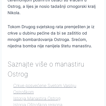
ceremonijom posmrtni ostaci su vraćeni u
Ostrog, a lijes je nosio tadašnji crnogorski kralj
Nikola.
Tokom Drugog svjetskog rata premješten je iz
crkve u dubinu pećine da bi se zaštitio od
mnogih bombardovanja Ostroga. Srećom,
nijedna bomba nije nanijela štetu manastiru.
Saznajte više o manastiru
Ostrog
Crkve posvećene Svetom Vasiliju
Ostroškom
Istorija Manastira Ostrog
Istorija Oštroškog regiona