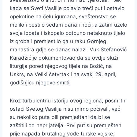
sveštenstvu o snu, oni mu nisu vjerovali, i tek
kada se Sveti Vasilije pojavio treći put i ostavio
opekotine na čelu igumana, sveštenstvo se
molilo i postilo sedam dana i noći, a zatim uzelo
svoje lopate i iskopalo potpuno netaknuto tijelo
iz groba i premjestilo ga u raku Gornjeg
manastira gdje se danas nalazi. Vuk Stefanović
Karadžić je dokumentovao da se ovdje služi
liturgija pored njegovog tijela na Božić, na
Uskrs, na Veliki četvrtak i na svaki 29. april,
godišnjicu njegove smrti.
Kroz turbulentnu istoriju ovog regiona, posmrtni
ostaci Svetog Vasilija nisu mirno počivali, već
su nekoliko puta bili premještani da bi se
zaštitili od neprijatelja. Prvi put su premješteni
prije napada brutalnog vođe turske vojske,