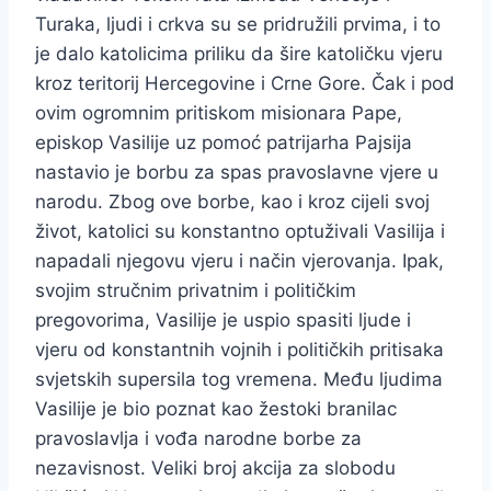
Turaka, ljudi i crkva su se pridružili prvima, i to
je dalo katolicima priliku da šire katoličku vjeru
kroz teritorij Hercegovine i Crne Gore. Čak i pod
ovim ogromnim pritiskom misionara Pape,
episkop Vasilije uz pomoć patrijarha Pajsija
nastavio je borbu za spas pravoslavne vjere u
narodu. Zbog ove borbe, kao i kroz cijeli svoj
život, katolici su konstantno optuživali Vasilija i
napadali njegovu vjeru i način vjerovanja. Ipak,
svojim stručnim privatnim i političkim
pregovorima, Vasilije je uspio spasiti ljude i
vjeru od konstantnih vojnih i političkih pritisaka
svjetskih supersila tog vremena. Među ljudima
Vasilije je bio poznat kao žestoki branilac
pravoslavlja i vođa narodne borbe za
nezavisnost. Veliki broj akcija za slobodu