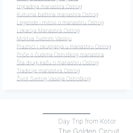
Izgradnja manastira Ostrog
Kulturna baština manastira Ostrog
Legende i mitovi o manastiru Ostrog
Lokacija Manastira Ostrog
Molitva Svetom Vasiliju
Praznici i okupljanja u manastiru Ostrog
Priče o čudima Ostroškog manastira
Šta drugi kažu o manastiru Ostrog
Tradicije manastira Ostrog
Život Svetog Vasilija Ostroškog
Day Trip from Kotor
The Golden Circuit