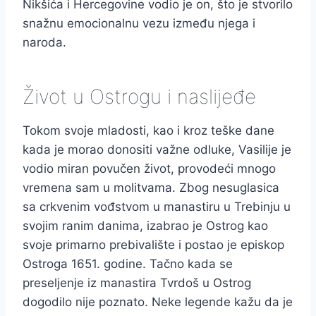
Nikšića i Hercegovine vodio je on, što je stvorilo
snažnu emocionalnu vezu između njega i
naroda.
Život u Ostrogu i naslijeđe
Tokom svoje mladosti, kao i kroz teške dane
kada je morao donositi važne odluke, Vasilije je
vodio miran povučen život, provodeći mnogo
vremena sam u molitvama. Zbog nesuglasica
sa crkvenim vođstvom u manastiru u Trebinju u
svojim ranim danima, izabrao je Ostrog kao
svoje primarno prebivalište i postao je episkop
Ostroga 1651. godine. Tačno kada se
preseljenje iz manastira Tvrdoš u Ostrog
dogodilo nije poznato. Neke legende kažu da je