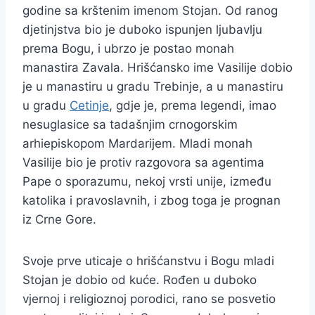
godine sa krštenim imenom Stojan. Od ranog
djetinjstva bio je duboko ispunjen ljubavlju
prema Bogu, i ubrzo je postao monah
manastira Zavala. Hrišćansko ime Vasilije dobio
je u manastiru u gradu Trebinje, a u manastiru
u gradu
Cetinje
, gdje je, prema legendi, imao
nesuglasice sa tadašnjim crnogorskim
arhiepiskopom Mardarijem. Mladi monah
Vasilije bio je protiv razgovora sa agentima
Pape o sporazumu, nekoj vrsti unije, između
katolika i pravoslavnih, i zbog toga je prognan
iz Crne Gore.
Svoje prve uticaje o hrišćanstvu i Bogu mladi
Stojan je dobio od kuće. Rođen u duboko
vjernoj i religioznoj porodici, rano se posvetio